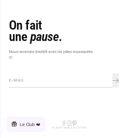
On fait
une
pause
.
Nous revenons bientôt avec de jolies nouveautés
🩷
E-mail
Facebook
Instagram
Pinterest
Le Club ❤️
© 2026 SABLE & COTON